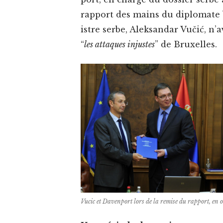
rap­port des mains du diplo­mate b
istre serbe, Alek­san­dar Vučić, n
“
les attaques injustes
” de Bruxelles.
Vucic et Dav­en­port lors de la remise du rap­port, en o