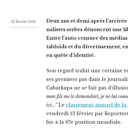
Deux ans et demi après l’arrivée 
22 février 2015
nal­istes serbes dénon­cent une li
Entre l’auto-censure des médias tr
tabloïds et du diver­tisse­ment, 
en quête d’identité.
Son regard trahit une cer­taine ré
ses pre­miers pas dans le jour­nal­
Čabarka­pa ne se fait pas d’illusi
mon fils me le demandait, je ne lui con­se
ici…”
Le
classe­ment annuel de la l
ven­dre­di 13 févri­er par Reporter
bie à la 67e posi­tion mondiale.