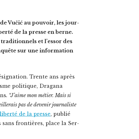
de Vučić au pou­voir, les jour­
b­erté de la presse en berne.
a­di­tion­nels et l’essor des
enquête sur une infor­ma­tion
sig­na­tion. Trente ans après
isme poli­tique, Dra­gana
ons
. “J’aime mon méti­er. Mais si
illerais pas de devenir jour­nal­iste
ib­erté de la presse
, pub­lié
s sans fron­tières, place la Ser­