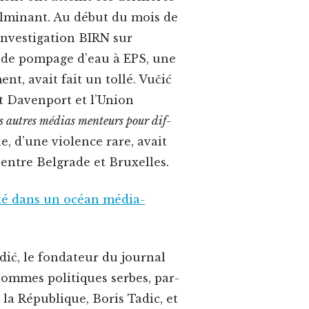
l­mi­nant. Au début du mois de
 d’investigation BIRN sur
é de pom­page d’eau à EPS, une
nt, avait fait un tol­lé. Vučić
t Dav­en­port et l’Union
s autres médias menteurs pour dif­
ue, d’une vio­lence rare, avait
ë entre Bel­grade et Bruxelles.
rté dans un océan médi­a­
dić, le fon­da­teur du jour­nal
hommes poli­tiques serbes, par­
 la République, Boris Tadic, et