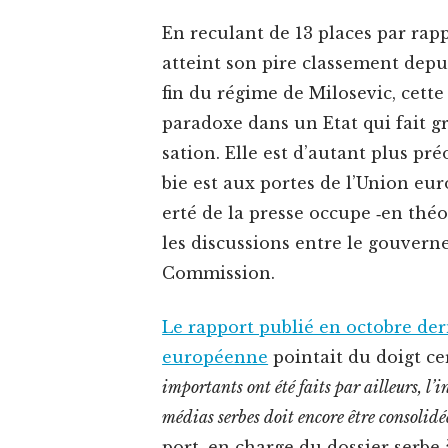
En rec­u­lant de 13 places par rap­
atteint son pire classe­ment depu
fin du régime de Milo­se­vic, cett
para­doxe dans un Etat qui fait gr
sa­tion. Elle est d’autant plus pré
bie est aux portes de l’Union euro
erté de la presse occupe ‑en thé
les dis­cus­sions entre le gou­vern
Commission.
Le rap­port pub­lié en octo­bre de
européenne
pointait du doigt ce
impor­tants ont été faits par ailleurs, l
médias serbes doit encore être con­solidé
port, en charge du dossier serbe à