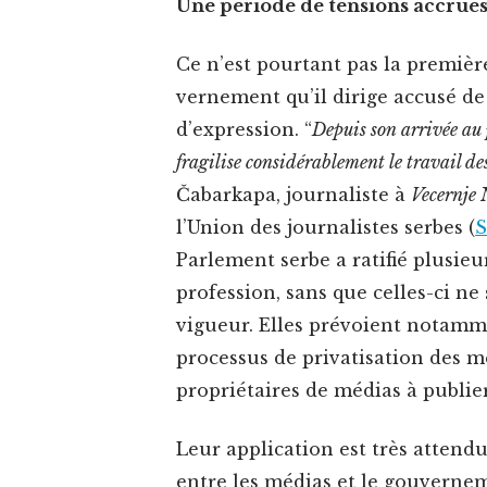
Une péri­ode de ten­sions accrue
Ce n’est pour­tant pas la pre­mièr
verne­ment qu’il dirige accusé de 
d’expression. “
Depuis son arrivée au po
frag­ilise con­sid­érable­ment le tra­vail des
Čabarka­pa, jour­nal­iste à
Vecern­je
l’Union des jour­nal­istes serbes (
Par­lement serbe a rat­i­fié plusieu
pro­fes­sion, sans que celles-ci n
vigueur. Elles prévoient notam­ment
proces­sus de pri­vati­sa­tion des m
pro­prié­taires de médias à pub­li­e
Leur appli­ca­tion est très atten­du
entre les médias et le gou­verne­