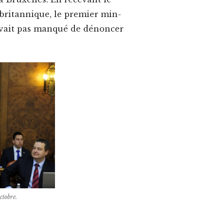
ri­tan­nique, le pre­mier min­
’avait pas man­qué de dénon­cer
ctobre.