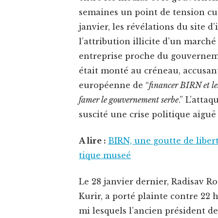
semaines un point de ten­sion cu
jan­vi­er, les révéla­tions du site
l’attribution illicite d’un march
entre­prise proche du gou­verne­me
était mon­té au créneau, accu­san
européenne de “
financer BIRN et le
famer le gou­verne­ment serbe
.” L’attaq
sus­cité une crise poli­tique aigu
A lire :
BIRN, une goutte de lib­e
tique museé
Le 28 jan­vi­er dernier, Radis­av Ro
Kurir, a porté plainte con­tre 22 
mi lesquels l’ancien prési­dent de