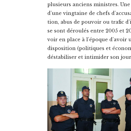
plusieurs anciens min­istres. Un
d’une ving­taine de chefs d’accus
tion, abus de pou­voir ou traf­ic d
se sont déroulés entre 2005 et 2
voir en place à l’époque d’avoir 
dis­po­si­tion (poli­tiques et éco
désta­bilis­er et intimider son jou