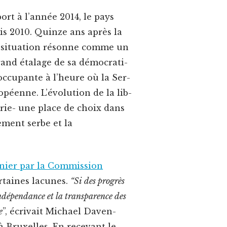
port à l’année 2014, le pays
is 2010. Quinze ans après la
e sit­u­a­tion résonne comme un
and éta­lage de sa démoc­ra­ti­
oc­cu­pante à l’heure où la Ser­
péenne. L’évo­lu­tion de la lib­
orie- une place de choix dans
e­ment serbe et la
rnier par la Com­mis­sion
r­taines lacunes.
“Si des pro­grès
’indépendance et la trans­parence des
e
”, écrivait Michael Dav­en­
 Brux­elles. En rece­vant le