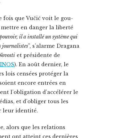
s
e fois que Vučić voit le gou­
met­tre en dan­ger la lib­erté
u­voir, il a instal­lé un sys­tème qui
 jour­nal­istes
”, s’alarme Dra­gana
 Novosti
et prési­dente de
SINOS
). En août dernier, le
rs lois cen­sées pro­téger la
e soient encore entrées en
 l’oblig­a­tion d’ac­célér­er le
édias, et d’oblig­er tous les
r leur identité.
e, alors que les rela­tions
ment ont atteint ces dernières