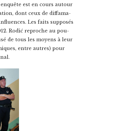
e enquête est en cours autour
ation, dont ceux de diffama­
’influences. Les faits sup­posés
012. Rodić reproche au pou­
usé de tous les moyens à leur
nomiques, entre autres) pour
rnal.