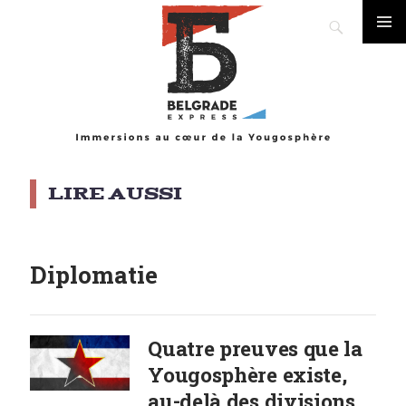
Search
Skip
PRIMA
to
MENU
content
Diplomatie
Quatre preuves que la
Yougosphère existe,
au-delà des divisions