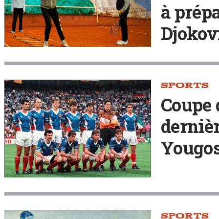
à prépa
Djokov
SPORTS
Coupe 
dernièr
Yougosl
SPORTS