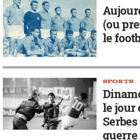
Aujour
(ou pre
le foot
SPORTS
Dinamo
le jour
Serbes 
guerre