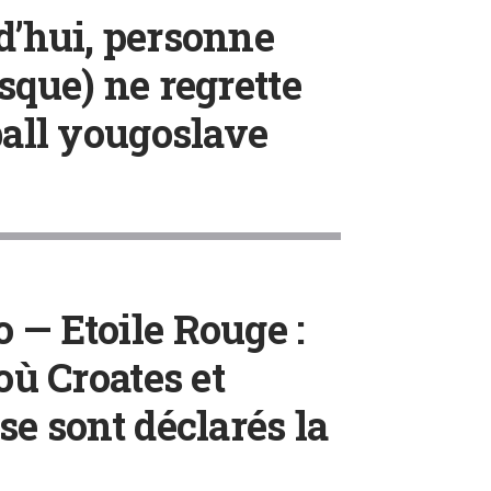
d’hui, personne
sque) ne regrette
ball yougoslave
 — Etoile Rouge :
 où Croates et
se sont déclarés la