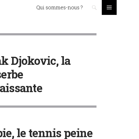
Skip to content
Qui sommes-nous ?
PRIMARY
MENU
k Djokovic, la
serbe
aissante
ie, le tennis peine