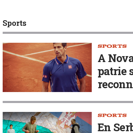
Sports
SPORTS
A Nova
patrie 
reconn
SPORTS
En Serb