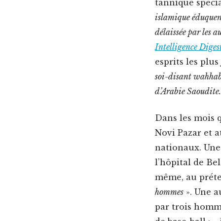
tan­nique spé­cia
islamique éduquent 
délais­sée par les a
Intel­li­gence Diges
esprits les plus
soi-dis­ant wah­hab
d’Arabie Saou­dite.
Dans les mois qu
Novi Pazar et a
nationaux. Une 
l’hôpital de Bel
même, au pré­t
hommes
». Une au
par trois homme