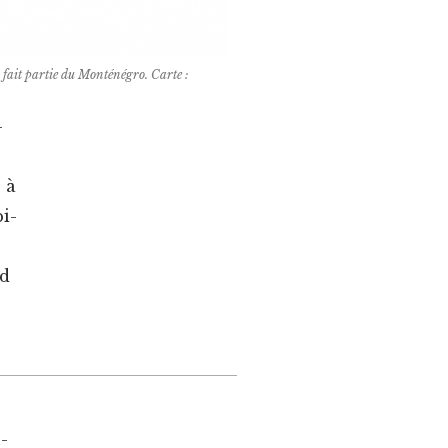
fait par­tie du Mon­téné­gro. Carte :
­
 à
i­
ud
­