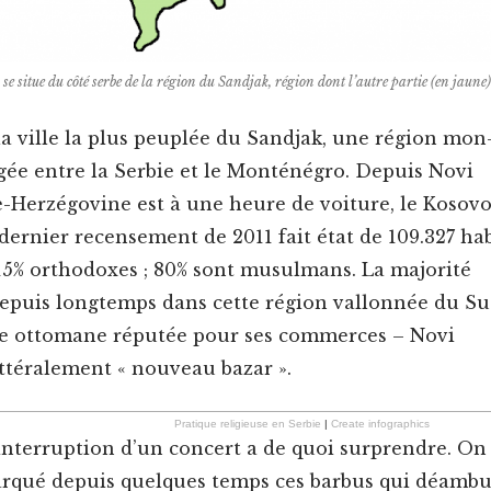
se situe du côté serbe de la région du Sand­jak, région dont l’autre par­tie (en jaune) 
la ville la plus peu­plée du Sand­jak, une région mon
gée entre la Ser­bie et le Mon­téné­gro. Depuis Novi
e-Herzé­govine est à une heure de voiture, le Koso­vo
 dernier recense­ment de 2011 fait état de 109.327 hab
 15% ortho­dox­es ; 80% sont musul­mans. La majorité
e depuis longtemps dans cette région val­lon­née du S
sse ottomane réputée pour ses com­merces – Novi
lit­térale­ment « nou­veau bazar ».
Pra­tique religieuse en Ser­bie
|
Cre­ate infographics
interruption d’un con­cert a de quoi sur­pren­dre. On
r­qué depuis quelques temps ces bar­bus qui déam­bu