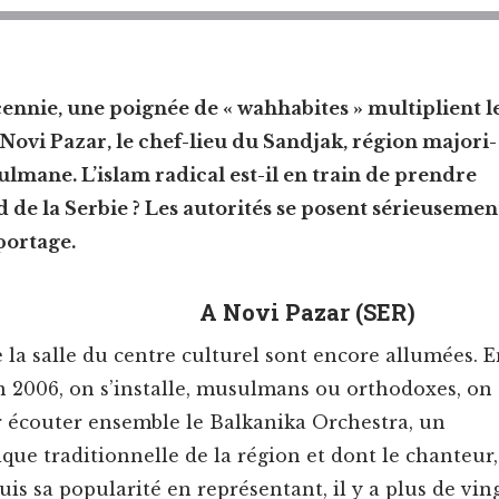
n­nie, une poignée de « wah­habites » mul­ti­plient l
 Novi Pazar, le chef-lieu du Sand­jak, région majori­
­mane. L’islam rad­i­cal est-il en train de pren­dre
d de la Ser­bie ? Les autorités se posent sérieuse­men
eportage.
A Novi Pazar (SER)
 la salle du cen­tre cul­turel sont encore allumées. 
n 2006, on s’installe, musul­mans ou ortho­dox­es, on 
 écouter ensem­ble le Balka­ni­ka Orches­tra, un
ue tra­di­tion­nelle de la région et dont le chanteur,
quis sa pop­u­lar­ité en représen­tant, il y a plus de vin