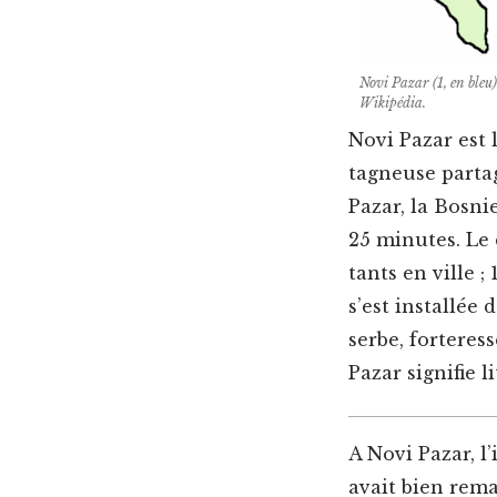
Novi Pazar (1, en bleu) 
Wikipédia.
Novi Pazar est 
tag­neuse parta
Pazar, la Bosni
25 min­utes. Le
tants en ville ;
s’est instal­lé
serbe, forter­e
Pazar sig­ni­fie 
A Novi Pazar, l’
avait bien rema