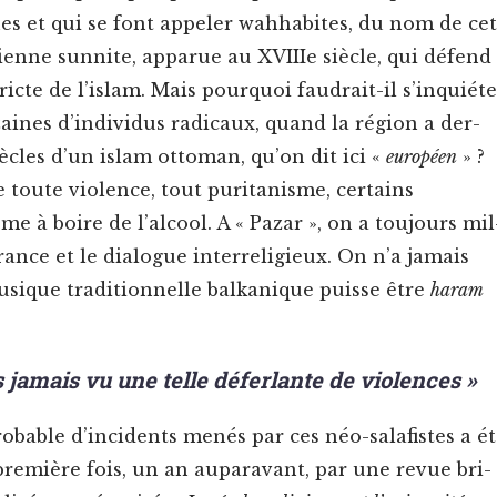
ues et qui se font appel­er wah­habites, du nom de cet
i­enne sun­nite, apparue au XVI­I­Ie siè­cle, qui défend
ricte de l’islam. Mais pourquoi faudrait-il s’inquiéte
aines d’individus rad­i­caux, quand la région a der­
iè­cles d’un islam ottoman, qu’on dit ici «
européen
» ?
toute vio­lence, tout puri­tanisme, cer­tains
e à boire de l’alcool. A « Pazar », on a tou­jours mil
rance et le dia­logue inter­re­ligieux. On n’a jamais
sique tra­di­tion­nelle balka­nique puisse être
haram
s jamais vu une telle déferlante de violences »
b­a­ble d’incidents menés par ces néo-salafistes a é
re­mière fois, un an aupar­a­vant, par une revue bri­