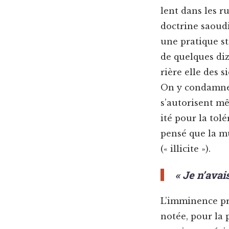
lent dans les r
doc­trine saou­d
une pra­tique st
de quelques diz
rière elle des s
On y con­damne 
s’autorisent mêm
ité pour la tolé
pen­sé que la mu
(« illicite »).
« Je n’avai
L’imminence pro
notée, pour la p