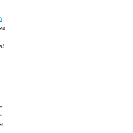
’s
les
nt
-
es
e
es