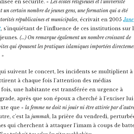
l­isée en sécu­rité. «
Les écoles religieuses et l’université
un cer­tain nom­bre de jeunes gens, une for­ma­tion qui a été
utorités répub­li­caines et munic­i­pales
, écrivait en 2005
Jane
t
, s’inquiétant de l’influence de ces insti­tu­tions sur 
 jeunes.
(…) On remar­que égale­ment un nom­bre crois­sant de
ites qui épousent les pra­tiques islamiques importées directe­me
»
i suiv­ent le con­cert, les inci­dents se mul­ti­plient à
ttirent à chaque fois l’attention des médias
fois, une habi­tante est trans­férée en urgence à
­grade, après que son époux a cher­ché à l’exciser lui
exte que «
la femme ne doit ni jouir ni être attirée par d’autr
tre, c’est la
jummah
, la prière du ven­dre­di, per­tur­bé
s qui cherchent à atta­quer l’imam à coups de batt