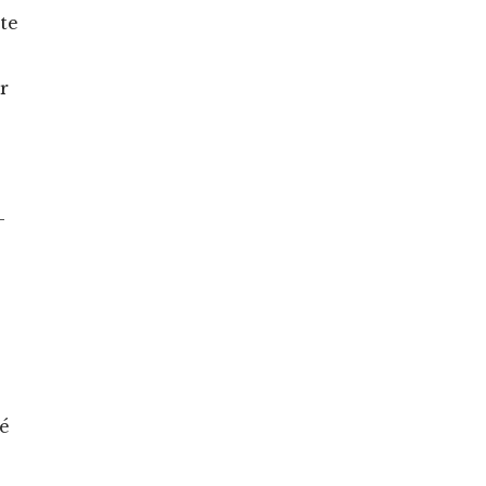
te
r
­
té