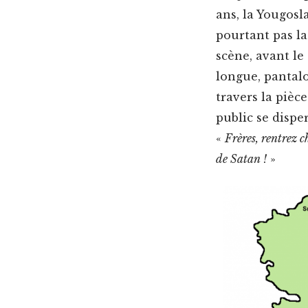
ans, la Yougosl
pour­tant pas la
scène, avant le
longue, pan­talo
tra­vers la pièc
pub­lic se dis­p
«
Frères, ren­trez c
de Satan !
»