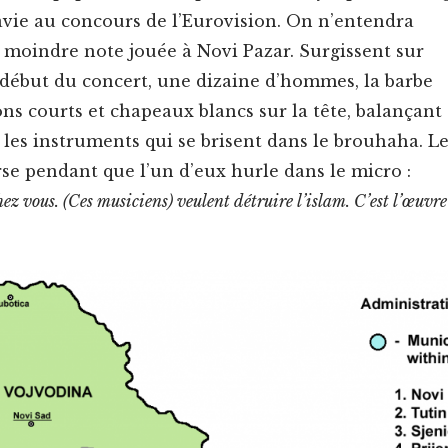
avie au con­cours de l’Eurovision. On n’entendra
 moin­dre note jouée à Novi Pazar. Sur­gis­sent sur
 début du con­cert, une dizaine d’hommes, la barbe
ns courts et cha­peaux blancs sur la tête, bal­ançant
e les instru­ments qui se brisent dans le brouha­ha. L
erse pen­dant que l’un d’eux hurle dans le micro :
hez vous. (Ces musi­ciens) veu­lent détru­ire l’islam. C’est l’œuvre