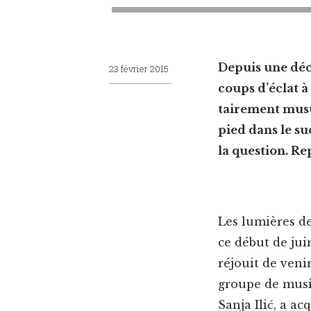
Depuis une déce
23 février 2015
coups d’éclat à
taire­ment musul
pied dans le su
la ques­tion. R
Les lumières de
ce début de jui
réjouit de venir
groupe de musiq
San­ja Ilić, a ac