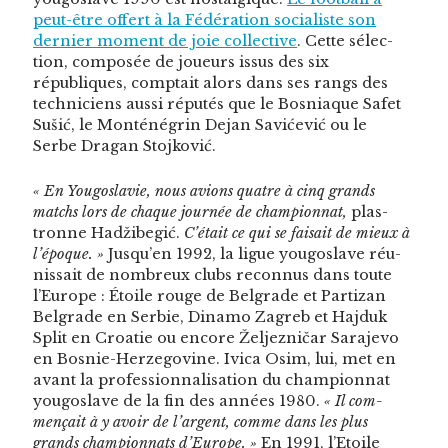
peut-être offert à la Fédéra­tion social­iste son
dernier moment de joie col­lec­tive
. Cette sélec­
tion, com­posée de joueurs issus des six
républiques, comp­tait alors dans ses rangs des
tech­ni­ciens aus­si réputés que le Bosni­aque Safet
Sušić, le Mon­téné­grin Dejan Sav­iće­vić ou le
Serbe Dra­gan Stojković.
« En Yougoslavie, nous avions qua­tre à cinq grands
matchs lors de chaque journée de cham­pi­onnat,
plas­
tronne Hadžibegić.
C’était ce qui se fai­sait de mieux à
l’époque. »
Jusqu’en 1992, la ligue yougoslave réu­
nis­sait de nom­breux clubs recon­nus dans toute
l’Europe : Étoile rouge de Bel­grade et Par­ti­zan
Bel­grade en Ser­bie, Dinamo Zagreb et Haj­duk
Split en Croat­ie ou encore Žel­jezničar Sara­je­vo
en Bosnie-Herze­govine. Ivi­ca Osim, lui, met en
avant la pro­fes­sion­nal­i­sa­tion du cham­pi­onnat
yougoslave de la fin des années 1980.
« Il com­
mençait à y avoir de l’argent, comme dans les plus
grands cham­pi­onnats d’Europe. »
En 1991, l’Etoile