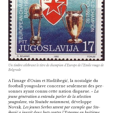
Un tim­bre célébrant le titre de cham­pi­on d’Eu­rope de l’E­toile rouge de
Belgrade
A l’image d’Osim et Hadžibegić, la nos­tal­gie du
foot­ball yougoslave con­cerne seule­ment des per­
son­nes ayant con­nu cette nation dis­parue.
« La
jeune généra­tion a enten­du par­ler de la sélec­tion
yougoslave, via Youtube notam­ment,
développe
Novak.
Les jeunes Serbes savent par exem­ple que Sto­
jković a inscrit deux buts con­tre l’Espagne en huitième