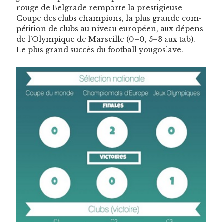
rouge de Bel­grade rem­porte la pres­tigieuse
Coupe des clubs cham­pi­ons, la plus grande com­
péti­tion de clubs au niveau européen, aux dépens
de l’Olympique de Mar­seille (0–0, 5–3 aux tab).
Le plus grand suc­cès du foot­ball yougoslave.