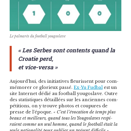
Le pal­marès du foot­ball yougoslave
« Les Serbes sont contents quand la
Croatie perd,
et vice-versa »
Aujourd’hui, des ini­tia­tives fleuris­sent pour com­
mé­mor­er ce glo­rieux passé.
Ex-Yu Fud­bal
est un
site Inter­net dédié au foot­ball yougoslave. Out­re
des sta­tis­tiques détail­lées sur les anci­ennes com­
péti­tions, on y trou­ve pho­tos et coupures de
presse de l’époque.
« C’est l’évocation de temps plus
beaux et meilleurs, quand tous les Yougoslaves res­pi­
raient comme un seul homme, quand le foot­ball était la
seule nation­al­ité pour oubli­er un présent dif­fi­cile »
,