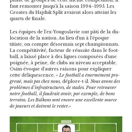
faut remon­ter jusqu’à la sai­son 1994–1995. Les
Croates du Haj­duk Split avaient alors atteint les
quarts de finale.
Les équipes de l’ex-Yougoslavie ont pâti de la dis­
lo­ca­tion de la nation. Au lieu d’un à l’époque
titiste, on compte désor­mais sept cham­pi­onnats.
La com­péti­tiv­ité, fac­teur de réus­site dans le foot­
ball, a lais­sé place à des ligues com­posées d’une
poignée, à peine, de clubs au niveau accept­able.
Osim évoque d’autres raisons pour expli­quer
cette déliques­cence.
« Le foot­ball a énor­mé­ment pro­
gressé, mais pas chez nous,
déplore-t-il.
Nous avons des
prob­lèmes d’infrastructures, de stades. Pour retrou­ver
notre foot­ball, il faudrait avoir, par exem­ple, de bons
ter­rains. Les Balka­ns sont encore une excel­lente source
de joueurs et doivent le rester.»