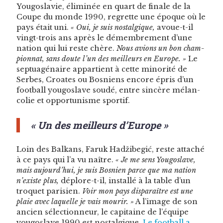
Yougoslavie, élim­inée en quart de finale de la
Coupe du monde 1990, regrette une époque où le
pays était uni.
« Oui, je suis nos­tal­gique,
avoue-t-il
vingt-trois ans après le démem­bre­ment d’une
nation qui lui reste chère.
Nous avions un bon cham­
pi­onnat, sans doute l’un des meilleurs en Europe. »
Le
sep­tu­agé­naire appar­tient à cette minorité de
Serbes, Croates ou Bosniens encore épris d’un
foot­ball yougoslave soudé, entre sincère mélan­
col­ie et oppor­tunisme sportif.
« Un des meilleurs d’Europe »
Loin des Balka­ns, Faruk Hadžibegić, reste attaché
à ce pays qui l’a vu naître.
« Je me sens Yougoslave,
mais aujourd’hui, je suis Bosnien parce que ma nation
n’existe plus,
déplore-t-il, instal­lé à la table d’un
tro­quet parisien.
Voir mon pays dis­paraître est une
plaie avec laque­lle je vais mourir. »
A l’image de son
ancien sélec­tion­neur, le cap­i­taine de l’équipe
yougoslave 1990 est nos­tal­gique.
Le foot­ball a