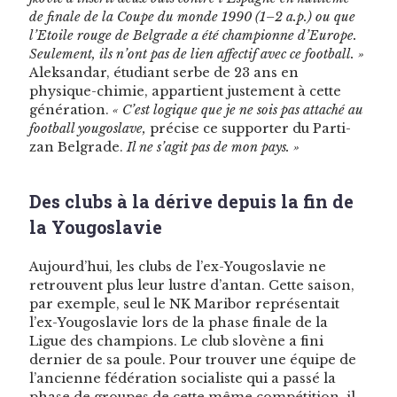
de finale de la Coupe du monde 1990 (1–2 a.p.) ou que
l’Etoile rouge de Bel­grade a été cham­pi­onne d’Europe.
Seule­ment, ils n’ont pas de lien affec­tif avec ce foot­ball. »
Alek­san­dar, étu­di­ant serbe de 23 ans en
physique-chimie, appar­tient juste­ment à cette
généra­tion.
« C’est logique que je ne sois pas attaché au
foot­ball yougoslave,
pré­cise ce sup­port­er du Par­ti­
zan Bel­grade.
Il ne s’agit pas de mon pays. »
Des clubs à la dérive depuis la fin de
la Yougoslavie
Aujourd’hui, les clubs de l’ex-Yougoslavie ne
retrou­vent plus leur lus­tre d’antan. Cette sai­son,
par exem­ple, seul le NK Mari­bor représen­tait
l’ex-Yougoslavie lors de la phase finale de la
Ligue des cham­pi­ons. Le club slovène a fini
dernier de sa poule. Pour trou­ver une équipe de
l’ancienne fédéra­tion social­iste qui a passé la
phase de groupes de cette même com­péti­tion, il