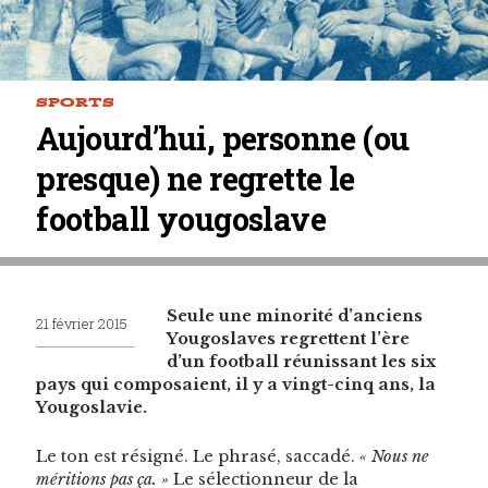
SPORTS
Aujourd’hui, personne (ou
presque) ne regrette le
football yougoslave
Seule une minorité d’anciens
21 février 2015
Yougoslaves regret­tent l’ère
d’un foot­ball réu­nis­sant les six
pays qui com­po­saient, il y a vingt-cinq ans, la
Yougoslavie.
Le ton est résigné. Le phrasé, sac­cadé.
« Nous ne
méri­tions pas ça. »
Le sélec­tion­neur de la