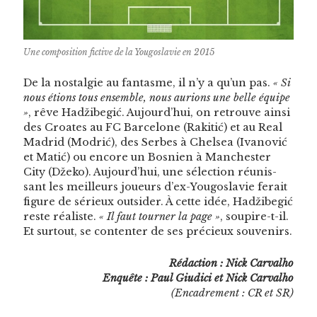
Une com­po­si­tion fic­tive de la Yougoslavie en 2015
De la nos­tal­gie au fan­tasme, il n’y a qu’un pas.
« Si
nous étions tous ensem­ble, nous auri­ons une belle équipe
»
, rêve Hadžibegić. Aujourd’hui, on retrou­ve ain­si
des Croates au FC Barcelone (Rak­i­tić) et au Real
Madrid (Mod­rić), des Serbes à Chelsea (Ivanović
et Matić) ou encore un Bosnien à Man­ches­ter
City (Džeko). Aujourd’hui, une sélec­tion réu­nis­
sant les meilleurs joueurs d’ex-Yougoslavie ferait
fig­ure de sérieux out­sider. À cette idée, Hadžibegić
reste réal­iste.
« Il faut tourn­er la page »
, soupire-t-il.
Et surtout, se con­tenter de ses pré­cieux souvenirs.
Rédac­tion : Nick Carvalho
Enquête : Paul Giu­di­ci et Nick Carvalho
(Encadrement : CR et SR)