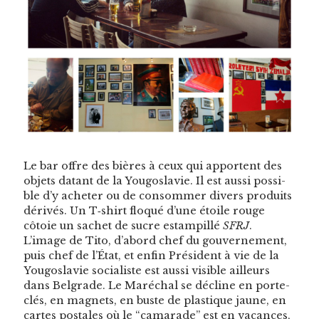
Le bar offre des bières à ceux qui appor­tent des
objets datant de la Yougoslavie. Il est aus­si pos­si­
ble d’y acheter ou de con­som­mer divers pro­duits
dérivés. Un T‑shirt flo­qué d’une étoile rouge
côtoie un sachet de sucre estampil­lé
SFRJ
.
L’image de Tito, d’abord chef du gou­verne­ment,
puis chef de l’É­tat, et enfin Prési­dent à vie de la
Yougoslavie social­iste est aus­si vis­i­ble ailleurs
dans Bel­grade. Le Maréchal se décline en porte-
clés, en mag­nets, en buste de plas­tique jaune, en
cartes postales où le “cama­rade” est en vacances,