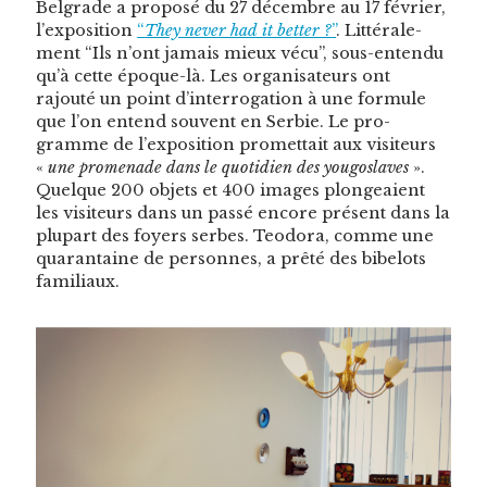
Bel­grade a pro­posé du 27 décem­bre au 17 févri­er,
l’exposition
“
They nev­er had it bet­ter ?
”
. Lit­térale­
ment “Ils n’ont jamais mieux vécu”, sous-enten­du
qu’à cette époque-là. Les organ­isa­teurs ont
rajouté un point d’interrogation à une for­mule
que l’on entend sou­vent en Ser­bie. Le pro­
gramme de l’exposition promet­tait aux vis­i­teurs
«
une prom­e­nade dans le quo­ti­di­en des yougoslaves
».
Quelque 200 objets et 400 images plongeaient
les vis­i­teurs dans un passé encore présent dans la
plu­part des foy­ers serbes. Teodo­ra, comme une
quar­an­taine de per­son­nes, a prêté des bibelots
familiaux.