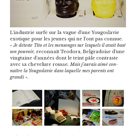
L’industrie surfe sur la vague d’une Yougoslavie
exo­tique pour les jeunes qui ne l’ont pas con­nue.
«
Je déteste Tito et les men­songes sur lesquels il avait basé
son pou­voir,
recon­naît Teodo­ra, Bel­gradoise d’une
ving­taine d’années dont le teint pâle con­traste
avec sa chevelure rousse
. Mais j’aurais aimé con­
naître la Yougoslavie dans laque­lle mes par­ents ont
gran­di
».