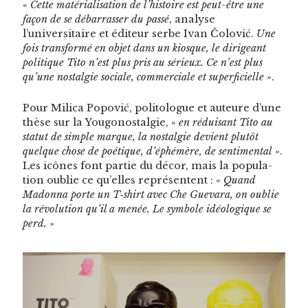
«
Cette matéri­al­i­sa­tion de l’histoire est peut-être une
façon de se débar­rass­er du passé
, analyse
l’universitaire et édi­teur serbe Ivan Čolović.
Une
fois trans­for­mé en objet dans un kiosque, le dirigeant
poli­tique Tito n’est plus pris au sérieux. Ce n’est plus
qu’une nos­tal­gie sociale, com­mer­ciale et super­fi­cielle »
.
Pour Mil­i­ca Popović, poli­to­logue et auteure d’une
thèse sur la Yougonos­tal­gie, «
en réduisant Tito au
statut de sim­ple mar­que, la nos­tal­gie devient plutôt
quelque chose de poé­tique, d’éphémère, de sen­ti­men­tal »
.
Les icônes font par­tie du décor, mais la pop­u­la­
tion oublie ce qu’elles représen­tent : «
Quand
Madon­na porte un T‑shirt avec Che Gue­vara, on oublie
la révo­lu­tion qu’il a menée. Le sym­bole
idéologique se
perd.
»