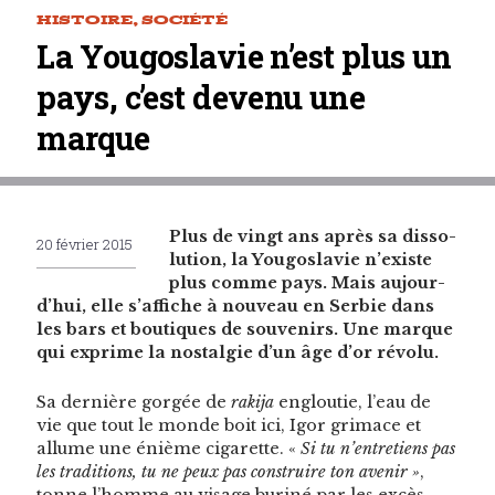
HISTOIRE
,
SOCIÉTÉ
La Yougoslavie n’est plus un
pays, c’est devenu une
marque
Plus de vingt ans après sa dis­so­
20 février 2015
lu­tion, la Yougoslavie n’existe
plus comme pays. Mais aujour­
d’hui, elle s’af­fiche à nou­veau en Ser­bie dans
les bars et bou­tiques de sou­venirs. Une mar­que
qui exprime la nos­tal­gie d’un âge d’or révolu.
Sa dernière gorgée de
rak­i­ja
engloutie, l’eau de
vie que tout le monde boit ici, Igor gri­mace et
allume une énième cig­a­rette. «
Si tu n’entretiens pas
les tra­di­tions, tu ne peux pas con­stru­ire ton avenir »
,