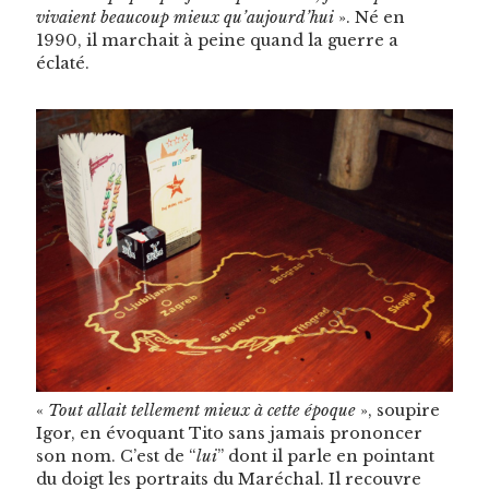
vivaient beau­coup mieux qu’aujourd’hui
». Né en
1990, il mar­chait à peine quand la guerre a
éclaté.
«
Tout allait telle­ment mieux à cette époque
», soupire
Igor, en évo­quant Tito sans jamais pronon­cer
son nom. C’est de “
lui
” dont il par­le en pointant
du doigt les por­traits du Maréchal. Il recou­vre