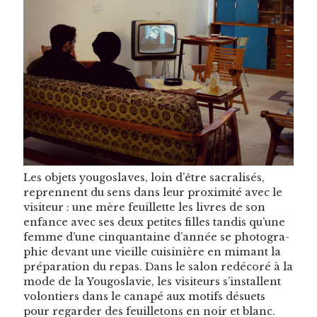
Les objets yougoslaves, loin d’être sacral­isés,
repren­nent du sens dans leur prox­im­ité avec le
vis­i­teur : une mère feuil­lette les livres de son
enfance avec ses deux petites filles tan­dis qu’une
femme d’une cinquan­taine d’année se pho­togra­
phie devant une vieille cuisinière en mimant la
pré­pa­ra­tion du repas. Dans le salon redé­coré à la
mode de la Yougoslavie, les vis­i­teurs s’installent
volon­tiers dans le canapé aux motifs désuets
pour regarder des feuil­letons en noir et blanc.