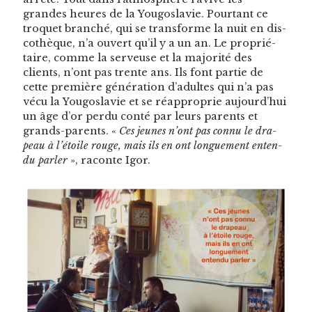
grandes heures de la Yougoslavie. Pour­tant ce
tro­quet branché, qui se trans­forme la nuit en dis­
cothèque, n’a ouvert qu’il y a un an. Le pro­prié­
taire, comme la serveuse et la majorité des
clients, n’ont pas trente ans. Ils font par­tie de
cette pre­mière généra­tion d’adultes qui n’a pas
vécu la Yougoslavie et se réap­pro­prie aujourd’hui
un âge d’or per­du con­té par leurs par­ents et
grands-par­ents. «
Ces jeunes n’ont pas con­nu le dra­
peau à l’étoile rouge, mais ils en ont longue­ment enten­
du par­ler
», racon­te Igor.