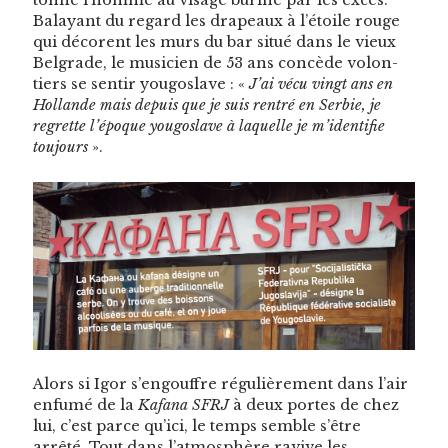
tonne l’homme au vis­age bur­iné par les excès.
Bal­ayant du regard les dra­peaux à l’étoile rouge
qui décorent les murs du bar situé dans le vieux
Bel­grade, le musi­cien de 53 ans con­cède volon­
tiers se sen­tir yougoslave : «
J’ai vécu vingt ans en
Hol­lande mais depuis que je suis ren­tré en Ser­bie, je
regrette l’époque yougoslave à laque­lle je m’identifie
tou­jours
».
Alors si Igor s’engouffre régulière­ment dans l’air
enfumé de la
Kafana SFRJ
à deux portes de chez
lui, c’est parce qu’ici, le temps sem­ble s’être
arrêté. Tout dans l’atmosphère ravive les