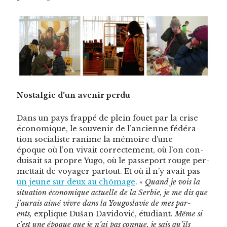
Nos­tal­gie d’un avenir perdu
Dans un pays frap­pé de plein fou­et par la crise
économique, le sou­venir de l’ancienne fédéra­
tion social­iste ranime la mémoire d’une
époque où l’on vivait cor­recte­ment, où l’on con­
dui­sait sa pro­pre Yugo, où le passe­port rouge per­
me­t­tait de voy­ager partout. Et où il n’y avait pas
un jeune sur deux au chô­mage
. «
Quand je vois la
sit­u­a­tion économique actuelle de la Ser­bie, je me dis que
j’aurais aimé vivre dans la Yougoslavie de mes par­
ents,
explique Dušan Davi­dović, étu­di­ant
. Même si
c’est une époque que je n’ai pas con­nue, je sais qu’ils