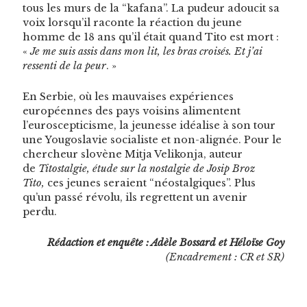
tous les murs de la “kafana”. La pudeur adoucit sa
voix lorsqu’il racon­te la réac­tion du jeune
homme de 18 ans qu’il était quand Tito est mort :
«
Je me suis assis dans mon lit, les bras croisés. Et j’ai
ressen­ti de la peur
. »
En Ser­bie, où les mau­vais­es expéri­ences
européennes des pays voisins ali­mentent
l’euroscepticisme, la jeunesse idéalise à son tour
une Yougoslavie social­iste et non-alignée. Pour le
chercheur slovène Mit­ja Velikon­ja, auteur
de
Titostal­gie, étude sur la nos­tal­gie de Josip Broz
Tito,
ces jeunes seraient “néostal­giques”. Plus
qu’un passé révolu, ils regret­tent un avenir
perdu.
Rédac­tion et enquête : Adèle Bossard et Héloïse Goy
(Encadrement : CR et SR)