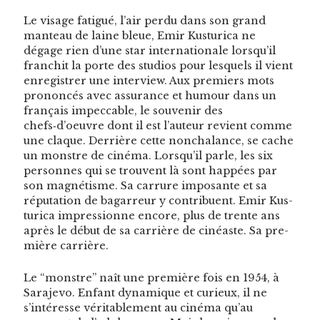
Le vis­age fatigué, l’air per­du dans son grand
man­teau de laine bleue, Emir Kus­turi­ca ne
dégage rien d’une star inter­na­tionale lorsqu’il
fran­chit la porte des stu­dios pour lesquels il vient
enreg­istr­er une inter­view. Aux pre­miers mots
pronon­cés avec assur­ance et humour dans un
français impec­ca­ble, le sou­venir des
chefs‑d’oeuvre dont il est l’auteur revient comme
une claque. Der­rière cette non­cha­lance, se cache
un mon­stre de ciné­ma. Lorsqu’il par­le, les six
per­son­nes qui se trou­vent là sont hap­pées par
son mag­nétisme. Sa car­rure imposante et sa
répu­ta­tion de bagar­reur y con­tribuent. Emir Kus­
turi­ca impres­sionne encore, plus de trente ans
après le début de sa car­rière de cinéaste. Sa pre­
mière carrière.
Le “mon­stre” naît une pre­mière fois en 1954, à
Sara­je­vo. Enfant dynamique et curieux, il ne
s’intéresse véri­ta­ble­ment au ciné­ma qu’au