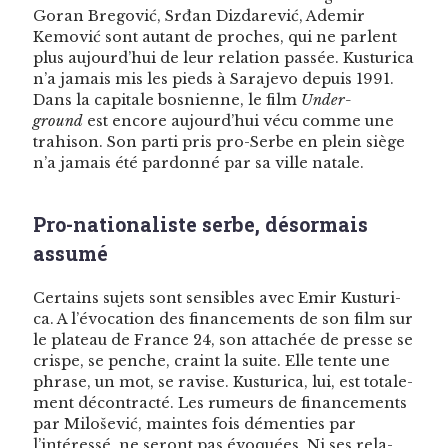
Goran Bre­gov­ić, Srđan Diz­dare­vić, Ademir
Kemović sont autant de proches, qui ne par­lent
plus aujourd’hui de leur rela­tion passée. Kus­turi­ca
n’a jamais mis les pieds à Sara­je­vo depuis 1991.
Dans la cap­i­tale bosni­enne, le film
Under­
ground
est encore aujourd’hui vécu comme une
trahi­son. Son par­ti pris pro-Serbe en plein siège
n’a jamais été par­don­né par sa ville natale.
Pro-nationaliste serbe, désormais
assumé
Cer­tains sujets sont sen­si­bles avec Emir Kus­turi­
ca. A l’évocation des finance­ments de son film sur
le plateau de France 24, son attachée de presse se
crispe, se penche, craint la suite. Elle tente une
phrase, un mot, se ravise. Kus­turi­ca, lui, est totale­
ment décon­trac­té. Les rumeurs de finance­ments
par Miloše­vić, maintes fois démen­ties par
l’intéressé, ne seront pas évo­quées. Ni ses rela­