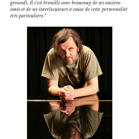
ground
).
Il s’est brouil­lé avec beau­coup de ses anciens
amis et de ses inter­locu­teurs à cause de cette per­son­nal­ité
très particulière.”