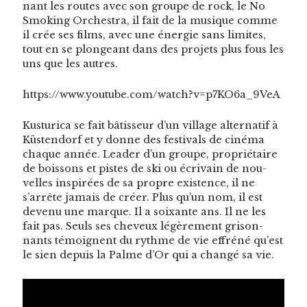
nant les routes avec son groupe de rock, le No
Smok­ing Orches­tra, il fait de la musique comme
il crée ses films, avec une énergie sans lim­ites,
tout en se plongeant dans des pro­jets plus fous les
uns que les autres.
https://www.youtube.com/watch?v=p7KO6a_9VeA
Kus­turi­ca se fait bâtis­seur d’un vil­lage alter­natif à
Küs­ten­dorf et y donne des fes­ti­vals de ciné­ma
chaque année. Leader d’un groupe, pro­prié­taire
de bois­sons et pistes de ski ou écrivain de nou­
velles inspirées de sa pro­pre exis­tence, il ne
s’arrête jamais de créer. Plus qu’un nom, il est
devenu une mar­que. Il a soix­ante ans. Il ne les
fait pas. Seuls ses cheveux légère­ment grison­
nants témoignent du rythme de vie effréné qu’est
le sien depuis la Palme d’Or qui a changé sa vie.