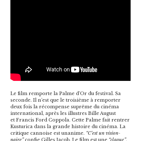
Le film rem­porte la Palme d’Or du fes­ti­val. Sa
sec­onde. Il n’est que le troisième à rem­porter
deux fois la récom­pense suprême du ciné­ma
inter­na­tion­al, après les illus­tres Bille August
et Fran­cis Ford Cop­po­la. Cette Palme fait ren­tr­er
Kus­turi­ca dans la grande his­toire du ciné­ma. La
cri­tique can­noise est unanime.
“C’est un vision­
naire”
con­fie Gilles Jacob. Le film est une
“claque”
,