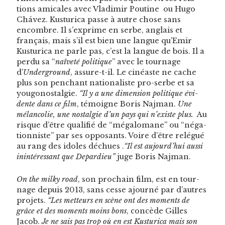
tions ami­cales avec Vladimir Pou­tine ou Hugo
Chávez. Kus­turi­ca passe à autre chose sans
encom­bre. Il s’exprime en serbe, anglais et
français, mais s’il est bien une langue qu’Emir
Kus­turi­ca ne par­le pas, c’est la langue de bois. Il a
per­du sa “
naïveté poli­tique
” avec le tour­nage
d’
Under­ground
, assure-t-il. Le cinéaste ne cache
plus son pen­chant nation­al­iste pro-serbe et sa
yougonos­tal­gie.
“Il y a une dimen­sion poli­tique évi­
dente dans ce film
, témoigne Boris Naj­man.
Une
mélan­col­ie, une nos­tal­gie d’un pays qui n’existe plus.
Au
risque d’être qual­i­fié de “méga­lo­mane” ou “néga­
tion­niste” par ses opposants. Voire d’être relégué
au rang des idol­es déchues .
“Il est aujourd’hui aus­si
inin­téres­sant que Depar­dieu”
juge Boris Najman.
On the milky road
, son prochain film, est en tour­
nage depuis 2013, sans cesse ajourné par d’autres
pro­jets.
“Les met­teurs en scène ont des moments de
grâce et des moments moins bons
, con­cède Gilles
Jacob.
Je ne sais pas trop où en est Kus­turi­ca mais son