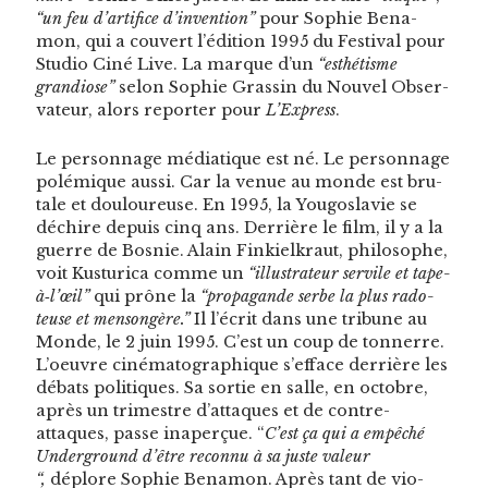
“un feu d’artifice d’invention”
pour Sophie Ben­a­
mon, qui a cou­vert l’édition 1995 du Fes­ti­val pour
Stu­dio Ciné Live. La mar­que d’un
“esthétisme
grandiose”
selon Sophie Grassin du Nou­v­el Obser­
va­teur, alors reporter pour
L’Express
.
Le per­son­nage médi­a­tique est né. Le per­son­nage
polémique aus­si. Car la venue au monde est bru­
tale et douloureuse. En 1995, la Yougoslavie se
déchire depuis cinq ans. Der­rière le film, il y a la
guerre de Bosnie. Alain Finkielkraut, philosophe,
voit Kus­turi­ca comme un
“illus­tra­teur servile et tape-
à‑l’œil”
qui prône la
“pro­pa­gande serbe la plus rado­
teuse et men­songère.”
Il l’écrit dans une tri­bune au
Monde, le 2 juin 1995. C’est un coup de ton­nerre.
L’oeuvre ciné­matographique s’efface der­rière les
débats poli­tiques. Sa sor­tie en salle, en octo­bre,
après un trimestre d’attaques et de con­tre-
attaques, passe inaperçue. “
C’est ça qui a empêché
Under­ground d’être recon­nu à sa juste valeur
“,
déplore Sophie Ben­a­mon. Après tant de vio­