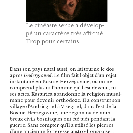
Le cinéaste serbe a dévelop­
pé un car­ac­tère très affir­mé.
Trop pour certains.
Dans son pays natal aus­si, on lui tourne le dos
après
Under­ground
. Le film fait l’objet d’un rejet
instan­ta­né en Bosnie-Herzé­govine, où on ne
com­prend plus ni l’homme qu’il est devenu, ni
ses actes. Kus­turi­ca aban­donne la reli­gion musul­
mane pour devenir ortho­doxe. Il a con­stru­it son
vil­lage d’Andrićgrad à Više­grad, dans l’est de la
Bosnie-Herzé­govine, une région où de nom­
breux civils bosni­aques ont été tués pen­dant la
guerre. Sans compter qu’il a util­isé les pier­res
d’une anci­enne forter­esse aus­tro-hon­groise…