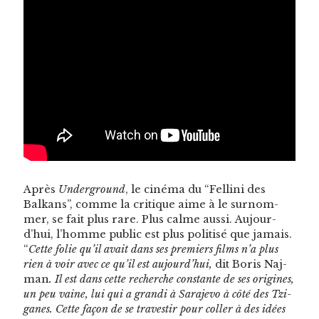
Après
Under­ground
, le ciné­ma du “Felli­ni des
Balka­ns”, comme la cri­tique aime à le surnom­
mer, se fait plus rare. Plus calme aus­si. Aujour­
d’hui, l’homme pub­lic est plus poli­tisé que jamais.
“
Cette folie qu’il avait dans ses pre­miers films n’a plus
rien à voir avec ce qu’il est aujourd’hui,
dit Boris Naj­
man
. Il est dans cette recherche con­stante de ses orig­ines,
un peu vaine, lui qui a gran­di à Sara­je­vo à côté des Tzi­
ganes. Cette façon de se trav­e­s­tir pour coller à des idées