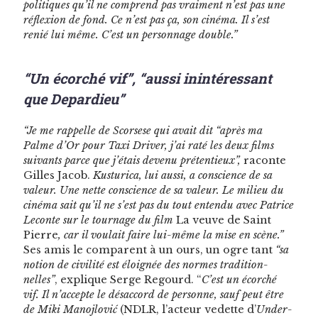
poli­tiques qu’il ne com­prend pas vrai­ment n’est pas une
réflex­ion de fond. Ce n’est pas ça, son ciné­ma. Il s’est
renié lui même. C’est un per­son­nage double.”
“Un écorché vif”, “aussi inintéressant
que Depardieu”
“Je me rap­pelle de Scors­ese qui avait dit “après ma
Palme d’Or pour Taxi Dri­ver, j’ai raté les deux films
suiv­ants parce que j’étais devenu pré­ten­tieux”,
racon­te
Gilles Jacob.
Kus­turi­ca, lui aus­si, a con­science de sa
valeur. Une nette con­science de sa valeur. Le milieu du
ciné­ma sait qu’il ne s’est pas du tout enten­du avec Patrice
Lecon­te sur le tour­nage du film
La veuve de Saint
Pierre
, car il voulait faire lui-même la mise en scène.”
Ses amis le com­par­ent à un ours, un ogre tant
“sa
notion de civil­ité est éloignée des normes tra­di­tion­
nelles”
, explique Serge Regourd. “
C’est un écorché
vif. Il n’accepte le désac­cord de per­son­ne, sauf peut être
de Miki Mano­jlović
(NDLR, l’acteur vedette d’
Under­