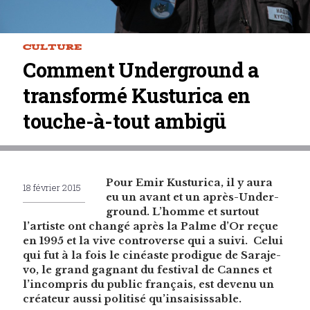
CULTURE
Comment Underground a
transformé Kusturica en
touche-à-tout ambigü
Pour Emir Kus­turi­ca, il y aura
18 février 2015
eu un avant et un après-Under­
ground. L’homme et surtout
l’artiste ont changé après la Palme d’Or reçue
en 1995 et la vive con­tro­verse qui a suivi. Celui
qui fut à la fois le cinéaste prodigue de Sara­je­
vo, le grand gag­nant du fes­ti­val de Cannes et
l’incompris du pub­lic français, est devenu un
créa­teur aus­si poli­tisé qu’insaisissable.