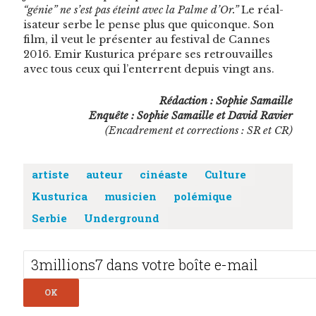
“génie” ne s’est pas éteint avec la Palme d’Or.”
Le réal­
isa­teur serbe le pense plus que quiconque. Son
film, il veut le présen­ter au fes­ti­val de Cannes
2016. Emir Kus­turi­ca pré­pare ses retrou­vailles
avec tous ceux qui l’enterrent depuis vingt ans.
Rédac­tion : Sophie Samaille
Enquête : Sophie Samaille et David Ravier
(Encadrement et cor­rec­tions : SR et CR)
artiste
auteur
cinéaste
Culture
Kusturica
musicien
polémique
Serbie
Underground