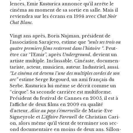
lences, Emir Kus­turi­ca annonce qu’il arrête le
ciné­ma au moment de sa sor­tie en salle. Mais il
revien­dra sur les écrans en 1998 avec
Chat Noir
Chat Blanc.
Vingt ans après, Boris Naj­man, prési­dent de
l’association Sara­je­vo, estime que
“seuls ses trois ou
qua­tre pre­miers films res­teront dans l’histoire “
. Peut-
être car “l’Emir”, après
Under­ground
, devient un
artiste mul­ti­ple. Inclass­able. Cinéaste, doc­u­men­
tariste, acteur, musi­cien, auteur. Indus­triel, aus­si.
“Le ciné­ma est devenu l’une des mul­ti­ples cordes de son
arc”
estime Serge Regourd, un ami français du
Serbe. Kus­turi­ca lui-même se décrit comme un
“cirque”. Sa sec­onde car­rière est mul­ti­forme.
Prési­dent du fes­ti­val de Cannes en 2005, il est à
l’affiche de deux films en 2009 en qual­ité
d’acteur,
Alice au pays s’émerveille
de Marie-Eve
Signey­role et
L’Af­faire Farewell
de Chris­t­ian Car­i­
on, alors même qu’il vient de ter­min­er son sec­
ond doc­u­men­taire en moins de deux ans. Sil­lon­