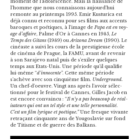
moment de l’adolescence. Mais la nais­sance de
l’homme que nous con­nais­sons aujourd’hui
remonte au print­emps 1995. Emir Kus­turi­ca est
déjà con­nu et recon­nu pour ses films aux accents
baro­ques et poé­tiques, à l’image de
Papa est en voy­
age d’affaire
, Palme d’Or à Cannes en 1985,
Le
Temps des Gitans
(1989) ou
Ari­zona Dream
(1990). Le
cinéaste a suivi les cours de la pres­tigieuse école
de ciné­ma de Prague, la FAMU, avant de revenir
à son Sara­je­vo natal puis de s’exiler quelques
temps aux Etats-Unis. Une péri­ode qu’il qual­i­fie
lui-même “
d’innocente
”. Cette même péri­ode
s’achève avec son cinquième film.
Under­ground.
Un chef‑d’oeuvre. Vingt ans après l’avoir sélec­
tion­né pour le fes­ti­val de Cannes, Gilles Jacob en
est encore con­va­in­cu : “
Il n’y a pas beau­coup de réal­
isa­teurs qui ont un tel style et une telle per­son­nal­ité.
C’est un film lyrique et poé­tique.”
Une fresque vivante
retraçant cinquante ans de Yougoslavie sur fond
de Titisme et de guerre des Balkans.