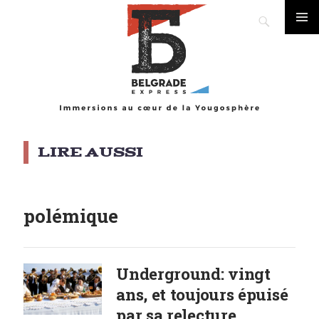
Search
Skip
PRIMA
to
MENU
content
polémique
Underground: vingt
ans, et toujours épuisé
par sa relecture