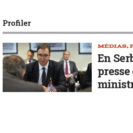
Profiler
MÉDIAS
,
En Serb
presse
minist