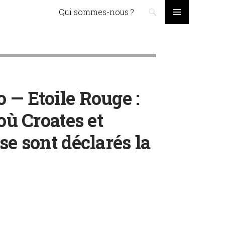
Skip to content
Qui sommes-nous ?
PRIMARY
MENU
 — Etoile Rouge :
 où Croates et
se sont déclarés la