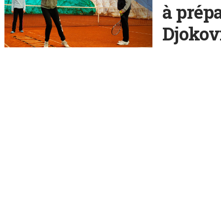
à prépa
Djokov