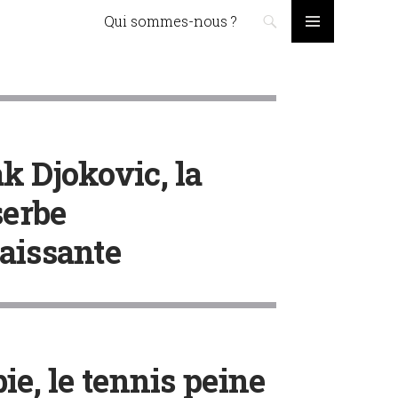
Skip to content
Qui sommes-nous ?
PRIMARY
MENU
k Djokovic, la
serbe
aissante
ie, le tennis peine