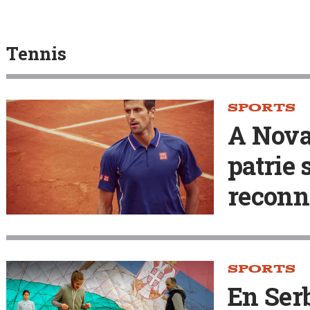
Tennis
SPORTS
A Nova
patrie 
reconn
SPORTS
En Serb