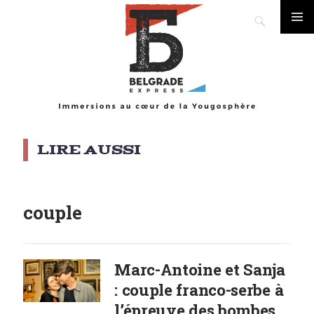
Search
Skip
PRIMA
to
MENU
content
couple
Marc-Antoine et Sanja
: couple franco-serbe à
l’épreuve des bombes